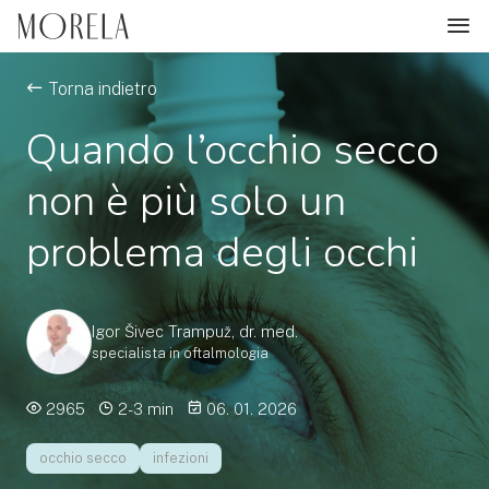
Torna indietro
Quando l’occhio secco
non è più solo un
problema degli occhi
Igor Šivec Trampuž, dr. med.
specialista in oftalmologia
2965
2-3 min
06. 01. 2026
occhio secco
infezioni