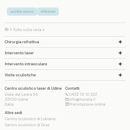
occhio secco
infezioni
Tutto sulla vista
Chirurgia refrattiva
Intervento laser
Intervento intraoculare
Visite oculistiche
Centro oculistico laser di Udine
Contatti
Viale del Ledra 56
0432 15 10 222
33100 Udine
info@morela.it
Italia
Prenotazione online
Altre sedi
Centro oculistico di Lubiana
Centro oculistico di Graz