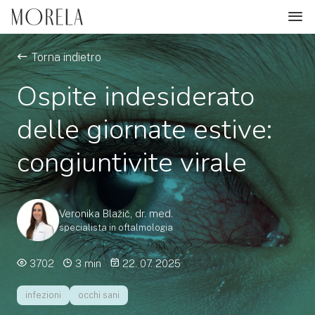
Torna indietro
Ospite indesiderato
delle giornate estive:
congiuntivite virale
Veronika Blažič, dr. med.
specialista in oftalmologia
3702
3 min
22. 07. 2025
infezioni
occhi sani