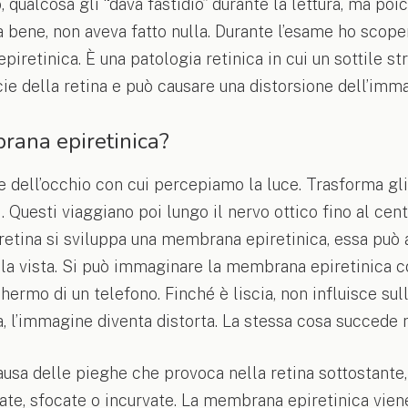
, qualcosa gli “dava fastidio” durante la lettura, ma poi
bene, non aveva fatto nulla. Durante l’esame ho scoper
iretinica. È una patologia retinica in cui un sottile st
cie della retina e può causare una distorsione dell’imm
rana epiretinica?
te dell’occhio con cui percepiamo la luce. Trasforma gl
i. Questi viaggiano poi lungo il nervo ottico fino al cent
 retina si sviluppa una membrana epiretinica, essa può 
a vista. Si può immaginare la membrana epiretinica c
chermo di un telefono. Finché è liscia, non influisce su
, l’immagine diventa distorta. La stessa cosa succede 
usa delle pieghe che provoca nella retina sottostante,
ate, sfocate o incurvate. La membrana epiretinica vie