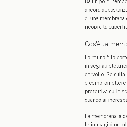
Da un po’ di tempo
ancora abbastanza 
di una membrana ep
ricopre la superfi
Cos’è la memb
La retina è la par
in segnali elettric
cervello. Se sulla
e compromettere l
protettiva sullo s
quando si increspa
La membrana, a ca
le immagini ondul