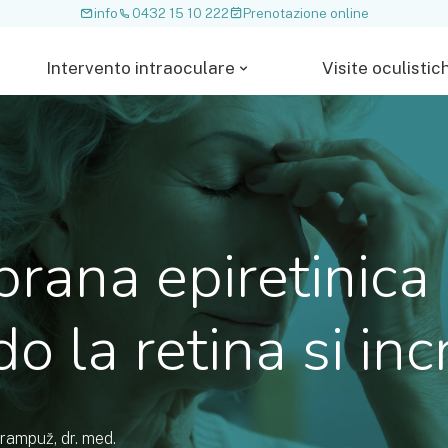
info
0432 15 10 222
Prenotazione online
Intervento intraoculare
Visite oculistic
ana epiretinica 
o la retina si in
rampuž, dr. med.