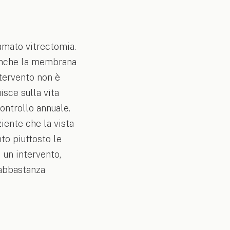
iamato vitrectomia.
 anche la membrana
ntervento non è
sce sulla vita
controllo annuale.
iente che la vista
nto piuttosto le
 un intervento,
 abbastanza