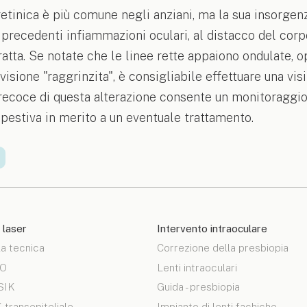
tinica è più comune negli anziani, ma la sua insorgen
precedenti infiammazioni oculari, al distacco del corpo
ratta. Se notate che le linee rette appaiono ondulate, o
isione "raggrinzita", è consigliabile effettuare una visita
ecoce di questa alterazione consente un monitoraggio 
pestiva in merito a un eventuale trattamento.
 laser
Intervento intraoculare
la tecnica
Correzione della presbiopia
RO
Lenti intraoculari
SIK
Guida - presbiopia
transepiteliale
Impianto di lenti fachiche