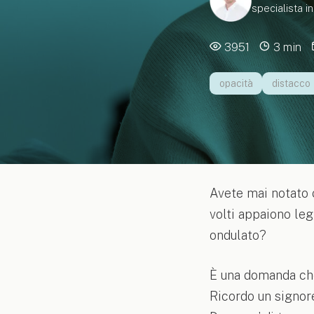
specialista i
3951
3 min
opacità
distacco
Avete mai notato c
volti appaiono leg
ondulato?
È una domanda che
Ricordo un signore