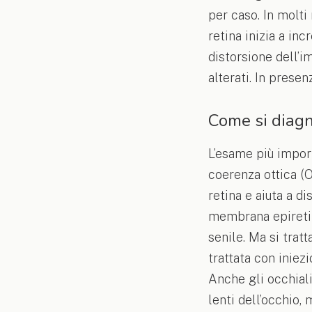
per caso. In molti
retina inizia a in
distorsione dell’i
alterati. In prese
Come si diagn
L’esame più impor
coerenza ottica (O
retina e aiuta a d
membrana epiretin
senile. Ma si trat
trattata con iniez
Anche gli occhiali 
lenti dell’occhio,