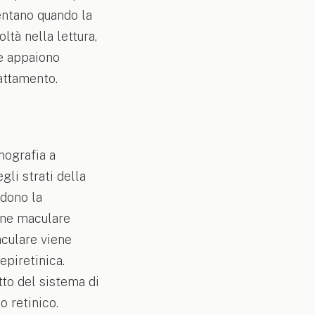
sentano quando la
ltà nella lettura,
he appaiono
rattamento.
mografia a
li strati della
ndono la
one maculare
aculare viene
epiretinica.
etto del sistema di
o retinico.