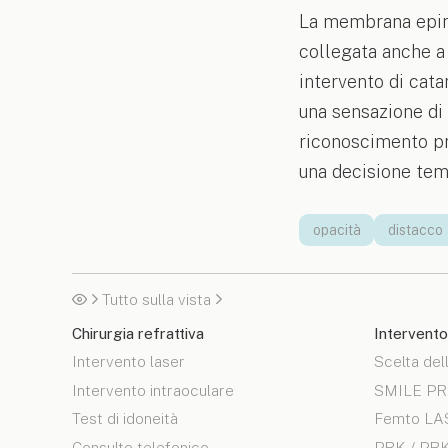
La membrana epire
collegata anche a 
intervento di cata
una sensazione di v
riconoscimento pr
una decisione tem
opacità
distacco
Tutto sulla vista
Chirurgia refrattiva
Intervento
Intervento laser
Scelta del
Intervento intraoculare
SMILE P
Test di idoneità
Femto LA
Consulto telefonico
PRK / PRK 