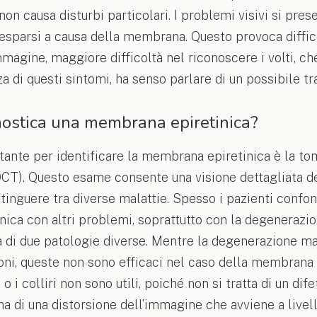
 non causa disturbi particolari. I problemi visivi si pre
cresparsi a causa della membrana. Questo provoca diffico
mmagine, maggiore difficoltà nel riconoscere i volti, c
nza di questi sintomi, ha senso parlare di un possibile t
ostica una membrana epiretinica?
tante per identificare la membrana epiretinica è la to
CT). Questo esame consente una visione dettagliata deg
istinguere tra diverse malattie. Spesso i pazienti confo
ica con altri problemi, soprattutto con la degenerazi
ta di due patologie diverse. Mentre la degenerazione m
ioni, queste non sono efficaci nel caso della membrana 
o i colliri non sono utili, poiché non si tratta di un dif
 ma di una distorsione dell’immagine che avviene a livell