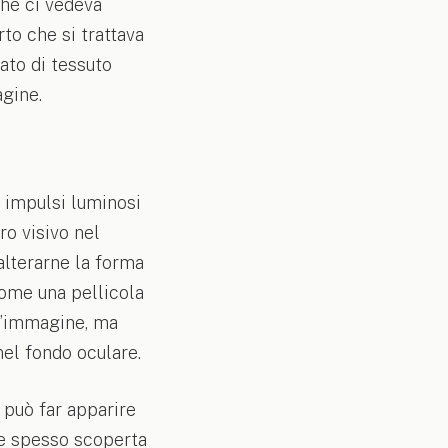
ché ci vedeva
to che si trattava
rato di tessuto
agine.
i impulsi luminosi
ro visivo nel
alterarne la forma
ome una pellicola
ll’immagine, ma
nel fondo oculare.
 può far apparire
ne spesso scoperta