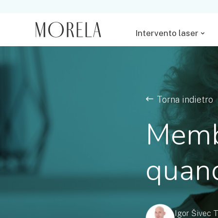
Intervento laser
Torna indietro
Membr
quand
Igor Šivec T