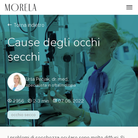
Torna indietro
Cause degli occhi
secchi
Urša Pečjak, dr. med.
specialista in oftalmologia
2956
2-3 min
07. 06. 2022
occhio secco
I problemi di secchezza oculare sono molto diffusi. Si