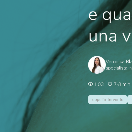
e qua
una v
Veronika Bla
specialista i
1103
7-8 min
dopo l’intervento