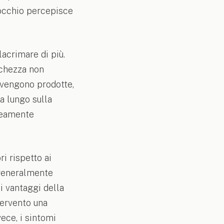
l’occhio percepisce
lacrimare di più.
chezza non
e vengono prodotte,
a lungo sulla
neamente
i rispetto ai
è generalmente
i vantaggi della
tervento una
ece, i sintomi