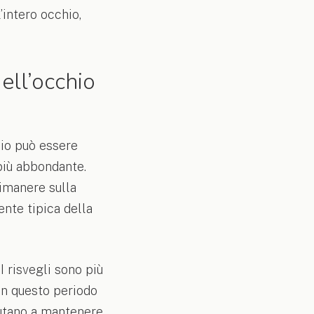
’intero occhio,
ell’occhio
hio può essere
 più abbondante.
rimanere sulla
ente tipica della
 risvegli sono più
 In questo periodo
iutano a mantenere