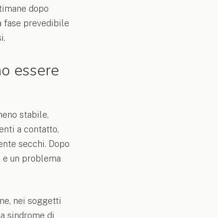
ttimane dopo
na fase prevedibile
i.
no essere
eno stabile,
nti a contatto,
mente secchi. Dopo
le e un problema
ne, nei soggetti
da sindrome di