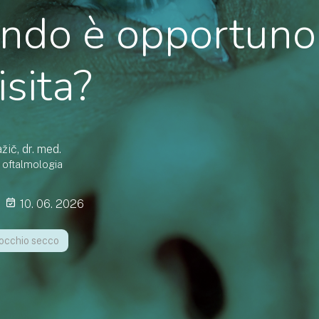
ndo è opportuno
isita?
žič, dr. med.
n oftalmologia
10. 06. 2026
occhio secco