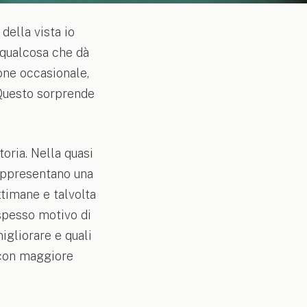
della vista io
a qualcosa che dà
one occasionale,
 Questo sorprende
oria. Nella quasi
rappresentano una
ttimane e talvolta
spesso motivo di
gliorare e quali
o con maggiore