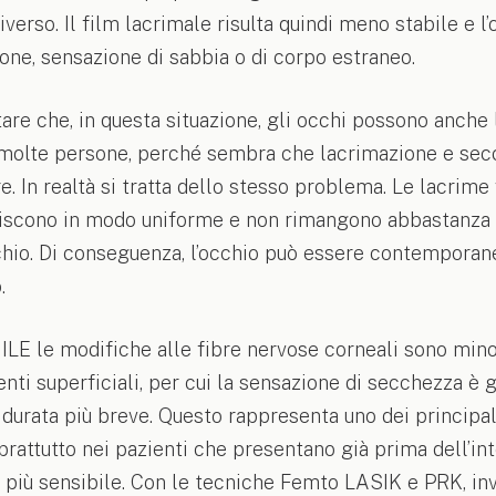
verso. Il film lacrimale risulta quindi meno stabile e 
ione, sensazione di sabbia o di corpo estraneo.
are che, in questa situazione, gli occhi possono anche 
molte persone, perché sembra che lacrimazione e sec
. In realtà si tratta dello stesso problema. Le lacrim
uiscono in modo uniforme e non rimangono abbastanza 
cchio. Di conseguenza, l’occhio può essere contempora
.
LE le modifiche alle fibre nervose corneali sono minor
venti superficiali, per cui la sensazione di secchezza 
durata più breve. Questo rappresenta uno dei principal
rattutto nei pazienti che presentano già prima dell’in
 più sensibile. Con le tecniche Femto LASIK e PRK, inv