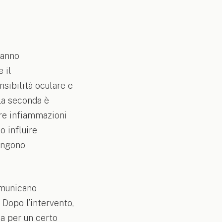
hanno
 il
sibilità oculare e
La seconda è
ire infiammazioni
o influire
tengono
omunicano
 Dopo l’intervento,
a per un certo