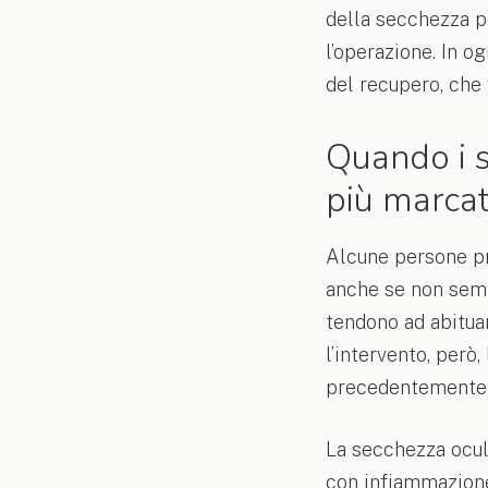
della secchezza p
l’operazione. In o
del recupero, che
Quando i s
più marcat
Alcune persone pr
anche se non semp
tendono ad abitua
l’intervento, per
precedentemente 
La secchezza ocula
con infiammazione