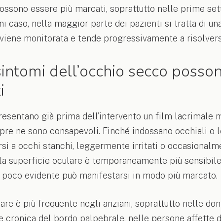
ossono essere più marcati, soprattutto nelle prime se
gni caso, nella maggior parte dei pazienti si tratta di u
 viene monitorata e tende progressivamente a risolvers
intomi dell’occhio secco posso
i
esentano già prima dell’intervento un film lacrimale m
re ne sono consapevoli. Finché indossano occhiali o le
rsi a occhi stanchi, leggermente irritati o occasional
ò, la superficie oculare è temporaneamente più sensibi
poco evidente può manifestarsi in modo più marcato.
re è più frequente negli anziani, soprattutto nelle don
 cronica del bordo palpebrale, nelle persone affette 