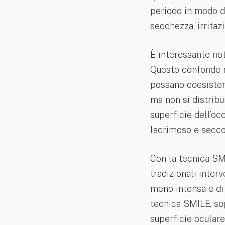
periodo in modo di
secchezza, irritaz
È interessante not
Questo confonde 
possano coesistere
ma non si distrib
superficie dell’o
lacrimoso e secco
Con la tecnica SMI
tradizionali inter
meno intensa e di 
tecnica SMILE, sop
superficie oculare