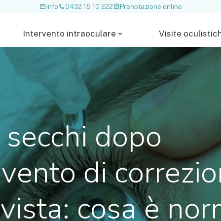
info
0432 15 10 222
Prenotazione online
Intervento intraoculare
Visite oculistic
 secchi dopo
ervento di correzi
 vista: cosa è no