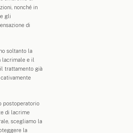
zioni, nonché in
e gli
sensazione di
mo soltanto la
 lacrimale e il
il trattamento già
ficativamente
to postoperatorio
te di lacrime
rale, scegliamo la
oteggere la