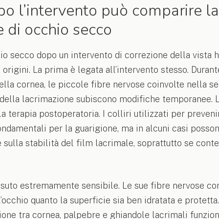
o l’intervento può comparire la
 di occhio secco
hio secco dopo un intervento di correzione della vista 
rigini. La prima è legata all’intervento stesso. Durante
la cornea, le piccole fibre nervose coinvolte nella sen
 della lacrimazione subiscono modifiche temporanee. 
a terapia postoperatoria. I colliri utilizzati per preven
ondamentali per la guarigione, ma in alcuni casi posson
ulla stabilità del film lacrimale, soprattutto se con
ssuto estremamente sensibile. Le sue fibre nervose c
occhio quanto la superficie sia ben idratata e protetta.
one tra cornea, palpebre e ghiandole lacrimali funzion