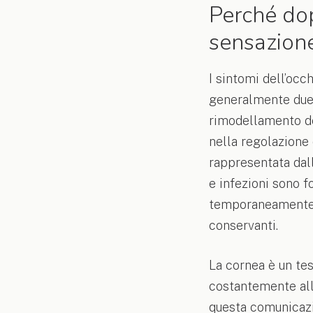
Perché dop
sensazione
I sintomi dell’occ
generalmente due o
rimodellamento del
nella regolazione
rappresentata dall
e infezioni sono f
temporaneamente s
conservanti.
La cornea è un te
costantemente all’
questa comunicazi