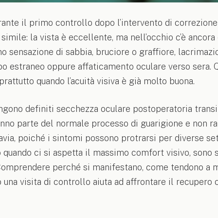
ante il primo controllo dopo l’intervento di correzione 
simile: la vista è eccellente, ma nell’occhio c’è ancor
o sensazione di sabbia, bruciore o graffiore, lacrimazi
po estraneo oppure affaticamento oculare verso sera.
rattutto quando l’acuità visiva è già molto buona.
ngono definiti secchezza oculare postoperatoria transit
 fanno parte del normale processo di guarigione e non 
via, poiché i sintomi possono protrarsi per diverse se
 quando ci si aspetta il massimo comfort visivo, sono 
omprendere perché si manifestano, come tendono a mi
 una visita di controllo aiuta ad affrontare il recuper