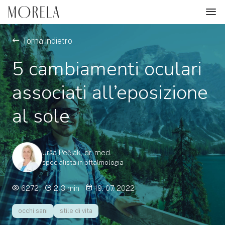
Torna indietro
5 cambiamenti oculari
associati all’eposizione
al sole
Urša Pečjak, dr. med.
specialista in oftalmologia
6272
2-3 min
19. 07. 2022
occhi sani
stile di vita